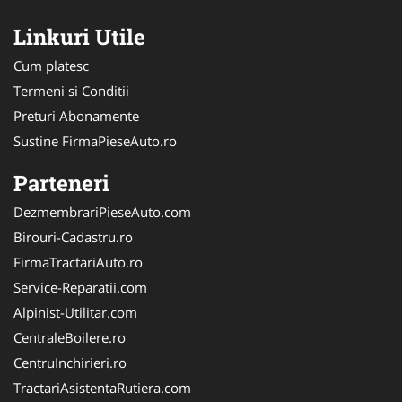
Linkuri Utile
Cum platesc
Termeni si Conditii
Preturi Abonamente
Sustine FirmaPieseAuto.ro
Parteneri
DezmembrariPieseAuto.com
Birouri-Cadastru.ro
FirmaTractariAuto.ro
Service-Reparatii.com
Alpinist-Utilitar.com
CentraleBoilere.ro
CentruInchirieri.ro
TractariAsistentaRutiera.com