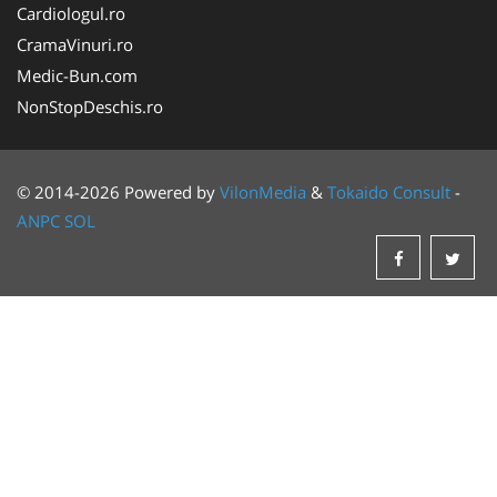
Cardiologul.ro
CramaVinuri.ro
Medic-Bun.com
NonStopDeschis.ro
© 2014-2026 Powered by
VilonMedia
&
Tokaido Consult
-
ANPC
SOL