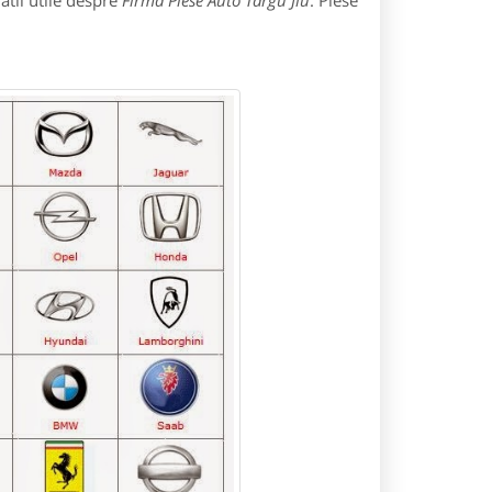
atii utile despre
Firma Piese Auto Targu Jiu
: Piese