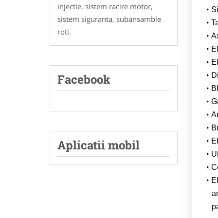
injectie, sistem racire motor,
S
sistem siguranta, subansamble
Ta
roti.
A
E
E
D
Facebook
Bl
Ga
Am
Bu
E
Aplicatii mobil
Ul
C
El
a
p