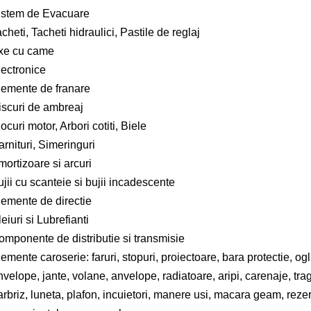
istem de Evacuare
cheti, Tacheti hidraulici, Pastile de reglaj
xe cu came
lectronice
lemente de franare
iscuri de ambreaj
ocuri motor, Arbori cotiti, Biele
rnituri, Simeringuri
ortizoare si arcuri
jii cu scanteie si bujii incadescente
lemente de directie
eiuri si Lubrefianti
omponente de distributie si transmisie
emente caroserie: faruri, stopuri, proiectoare, bara protectie, oglin
nvelope, jante, volane, anvelope, radiatoare, aripi, carenaje, tra
arbriz, luneta, plafon, incuietori, manere usi, macara geam, rezer