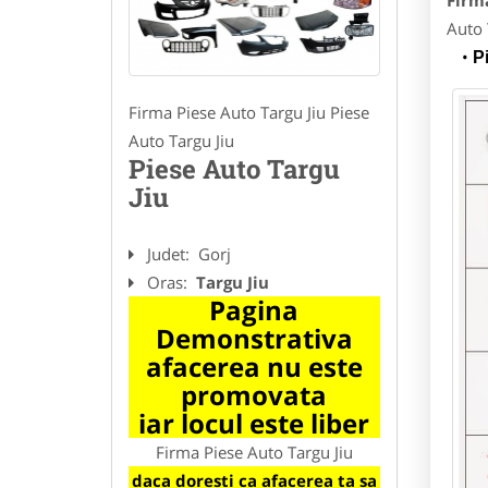
Firma
Auto 
P
Firma Piese Auto Targu Jiu Piese
Auto Targu Jiu
Piese Auto Targu
Jiu
Judet:
Gorj
Oras:
Targu Jiu
Pagina
Demonstrativa
afacerea nu este
promovata
iar locul este liber
Firma Piese Auto Targu Jiu
daca doresti ca afacerea ta sa