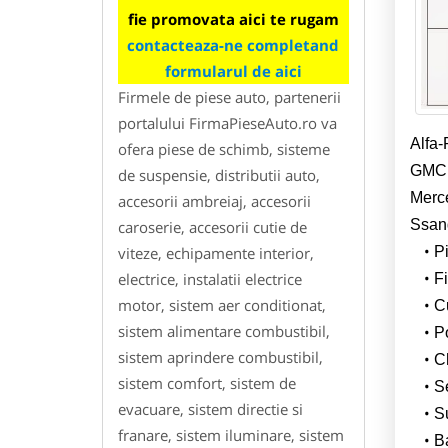
fie promovata aici te rugam
contacteaza-ne completand
formularul de aici
Firmele de piese auto, partenerii
portalului FirmaPieseAuto.ro va
Alfa-
ofera piese de schimb, sisteme
GMC, 
de suspensie, distributii auto,
Merce
accesorii ambreiaj, accesorii
Ssang
caroserie, accesorii cutie de
P
viteze, echipamente interior,
electrice, instalatii electrice
Fi
motor, sistem aer conditionat,
C
sistem alimentare combustibil,
P
sistem aprindere combustibil,
C
sistem comfort, sistem de
S
evacuare, sistem directie si
S
franare, sistem iluminare, sistem
B