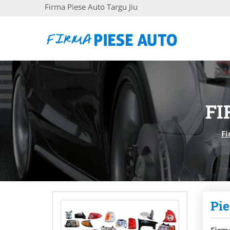
Firma Piese Auto Targu Jiu
FI
Fi
Pie