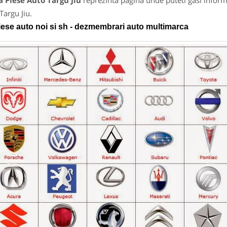
 Piese Auto Targu Jiu
reprezinta pagina unde puteti gasi inform
Targu Jiu.
iese auto noi si sh - dezmembrari auto multimarca