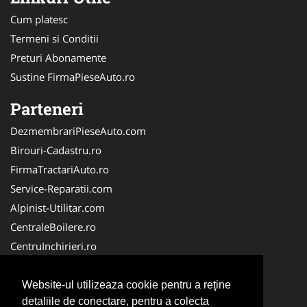
Cum platesc
Termeni si Conditii
Preturi Abonamente
Sustine FirmaPieseAuto.ro
Parteneri
DezmembrariPieseAuto.com
Birouri-Cadastru.ro
FirmaTractariAuto.ro
Service-Reparatii.com
Alpinist-Utilitar.com
CentraleBoilere.ro
CentruInchirieri.ro
TractariAsistentaRutiera.com
Cardiologul.ro
Website-ul utilizeaza cookie pentru a reţine
detaliile de conectare, pentru a colecta
CramaVinuri.ro