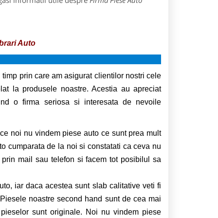
asi informatii utile despre
Firma Piese Auto
rari Auto
timp prin care am asigurat clientilor nostri cele
lat la produsele noastre. Acestia au apreciat
ind o firma seriosa si interesata de nevoile
ce noi nu vindem piese auto ce sunt prea mult
o cumparata de la noi si constatati ca ceva nu
prin mail sau telefon si facem tot posibilul sa
to, iar daca acestea sunt slab calitative veti fi
i. Piesele noastre second hand sunt de cea mai
a pieselor sunt originale. Noi nu vindem piese