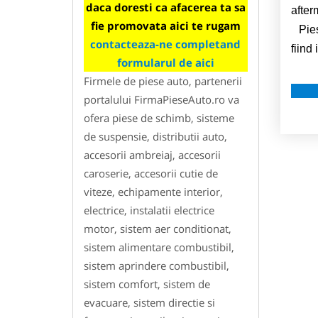
daca doresti ca afacerea ta sa
after
fie promovata aici te rugam
Piese
contacteaza-ne completand
fiind
formularul de aici
Firmele de piese auto, partenerii
portalului FirmaPieseAuto.ro va
ofera piese de schimb, sisteme
de suspensie, distributii auto,
accesorii ambreiaj, accesorii
caroserie, accesorii cutie de
viteze, echipamente interior,
electrice, instalatii electrice
motor, sistem aer conditionat,
sistem alimentare combustibil,
sistem aprindere combustibil,
sistem comfort, sistem de
evacuare, sistem directie si