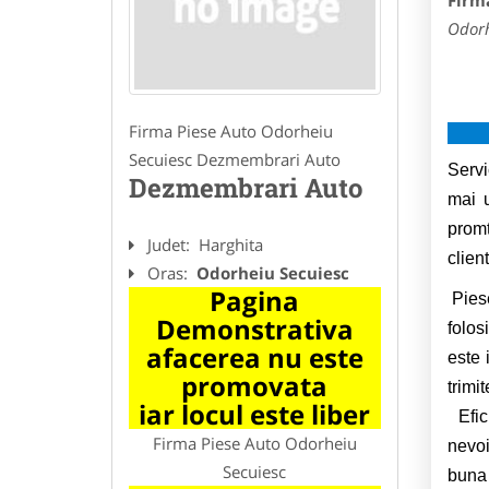
Firm
Odorh
Firma Piese Auto Odorheiu
Secuiesc Dezmembrari Auto
Servi
Dezmembrari Auto
mai u
promt
Judet:
Harghita
client
Oras:
Odorheiu Secuiesc
Pagina
Piese
Demonstrativa
folos
afacerea nu este
este 
promovata
trimit
iar locul este liber
Efici
Firma Piese Auto Odorheiu
nevoi
Secuiesc
buna 