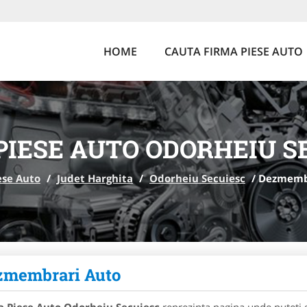
HOME
CAUTA FIRMA PIESE AUTO
PIESE AUTO ODORHEIU S
ese Auto
/
Judet Harghita
/
Odorheiu Secuiesc
/
Dezmemb
zmembrari Auto