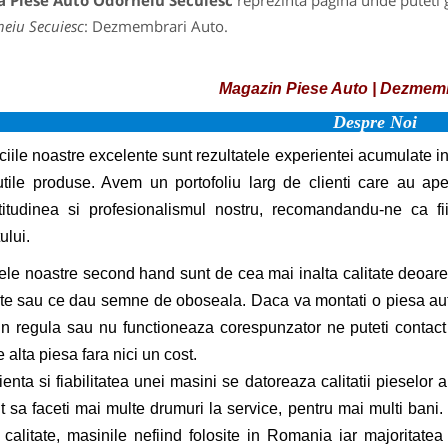
a Piese Auto Odorheiu Secuiesc
reprezinta pagina unde puteti g
eiu Secuiesc
: Dezmembrari Auto.
Magazin Piese Auto | Dezmemb
Despre Noi
ciile noastre excelente sunt rezultatele experientei acumulate in 
tile produse. Avem un portofoliu larg de clienti care au ape
itudinea si profesionalismul nostru, recomandandu-ne ca fi
ului.
le noastre second hand sunt de cea mai inalta calitate deoare
ite sau ce dau semne de oboseala. Daca va montati o piesa aut
in regula sau nu functioneaza corespunzator ne puteti contact 
e alta piesa fara nici un cost.
enta si fiabilitatea unei masini se datoreaza calitatii pieselor au
t sa faceti mai multe drumuri la service, pentru mai multi ban
calitate, masinile nefiind folosite in Romania iar majoritate