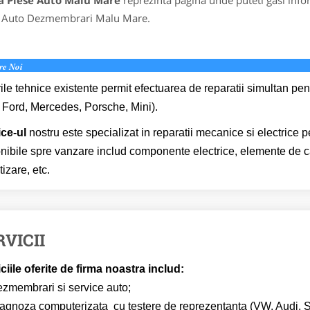
a Piese Auto Malu Mare
reprezinta pagina unde puteti gasi info
e Auto Dezmembrari Malu Mare.
re Noi
ile tehnice existente permit efectuarea de reparatii simultan p
 Ford, Mercedes, Porsche, Mini).
ce-ul
nostru este specializat in reparatii mecanice si electrice
nibile spre vanzare includ componente electrice, elemente de ca
tizare, etc.
RVICII
ciile oferite de firma noastra includ:
dezmembrari si service auto;
iagnoza computerizata cu testere de reprezentanta (VW, Audi, S