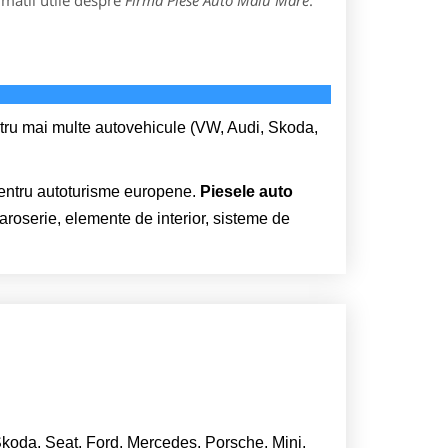
rmatii utile despre
Firma Piese Auto Malu Mare
:
entru mai multe autovehicule (VW, Audi, Skoda,
 pentru autoturisme europene.
Piesele auto
roserie, elemente de interior, sisteme de
koda, Seat, Ford, Mercedes, Porsche, Mini,