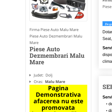
Firm
Pies
Desp
Firma Piese Auto Malu Mare
Dotar
Piese Auto Dezmembrari Malu
Seat,
Mare
Piese Auto
Servi
Dezmembrari Malu
dispo
Mare
clima
Judet:
Dolj
Oras:
Malu Mare
SE
Pagina
Demonstrativa
Servi
afacerea nu este
promovata
d