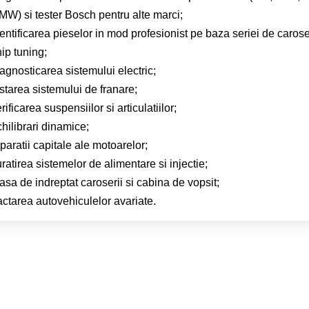
MW) si tester Bosch pentru alte marci;
entificarea pieselor in mod profesionist pe baza seriei de carose
hip tuning;
agnosticarea sistemului electric;
starea sistemului de franare;
rificarea suspensiilor si articulatiilor;
hilibrari dinamice;
paratii capitale ale motoarelor;
uratirea sistemelor de alimentare si injectie;
sa de indreptat caroserii si cabina de vopsit;
actarea autovehiculelor avariate.