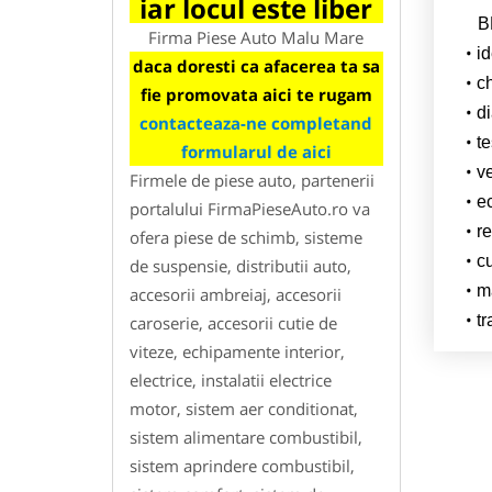
iar locul este liber
B
Firma Piese Auto Malu Mare
id
daca doresti ca afacerea ta sa
c
fie promovata aici te rugam
di
contacteaza-ne completand
te
formularul de aici
ve
Firmele de piese auto, partenerii
ec
portalului FirmaPieseAuto.ro va
re
ofera piese de schimb, sisteme
c
de suspensie, distributii auto,
ma
accesorii ambreiaj, accesorii
tr
caroserie, accesorii cutie de
viteze, echipamente interior,
electrice, instalatii electrice
motor, sistem aer conditionat,
sistem alimentare combustibil,
sistem aprindere combustibil,