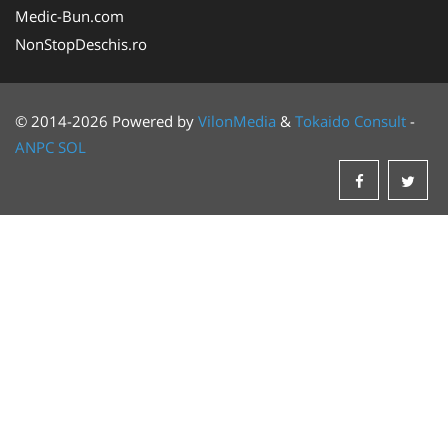
Medic-Bun.com
NonStopDeschis.ro
© 2014-2026 Powered by
VilonMedia
&
Tokaido Consult
-
ANPC
SOL