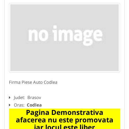
Firma Piese Auto Codlea
Judet:
Brasov
Oras:
Codlea
Pagina Demonstrativa
afacerea nu este promovata
iar locul este liber