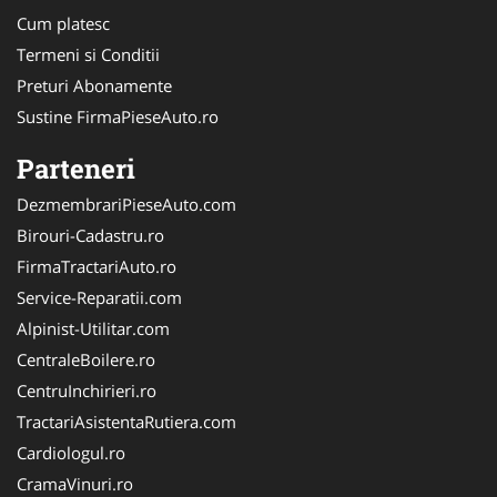
Cum platesc
Termeni si Conditii
Preturi Abonamente
Sustine FirmaPieseAuto.ro
Parteneri
DezmembrariPieseAuto.com
Birouri-Cadastru.ro
FirmaTractariAuto.ro
Service-Reparatii.com
Alpinist-Utilitar.com
CentraleBoilere.ro
CentruInchirieri.ro
TractariAsistentaRutiera.com
Cardiologul.ro
CramaVinuri.ro