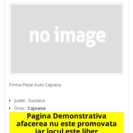
Firma Piese Auto Cajvana
Judet:
Suceava
Oras:
Cajvana
Pagina Demonstrativa
afacerea nu este promovata
iar locul este liber