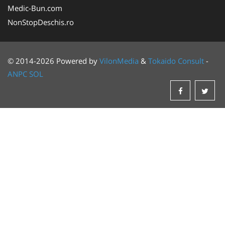
Medic-Bun.com
NonStopDeschis.ro
© 2014-2026 Powered by
VilonMedia
&
Tokaido Consult
-
ANPC
SOL