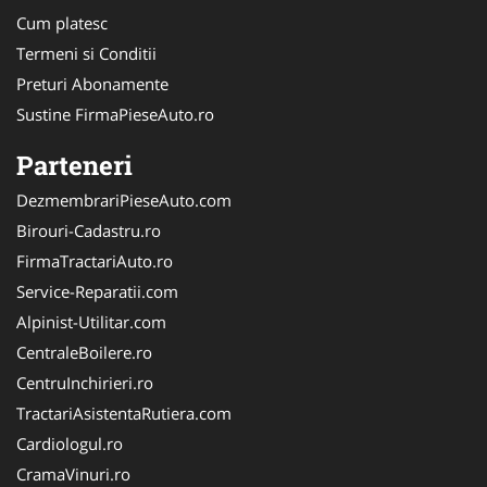
Cum platesc
Termeni si Conditii
Preturi Abonamente
Sustine FirmaPieseAuto.ro
Parteneri
DezmembrariPieseAuto.com
Birouri-Cadastru.ro
FirmaTractariAuto.ro
Service-Reparatii.com
Alpinist-Utilitar.com
CentraleBoilere.ro
CentruInchirieri.ro
TractariAsistentaRutiera.com
Cardiologul.ro
CramaVinuri.ro