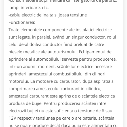
-consumatoare suplimentare ca : stergatorul de parbriz,
lampi interioare, etc.
-cablu electric de inalta si joasa tensiune
Functionarea:
Toate elementele componente ale instalatiei electrice
sunt legate, in paralel, având un singur conductor, rolul
celui de-al doilea conductor fiind preluat de catre
piesele metalice ale autoturismului. Echipamentul de
aprindere al automobilului serveste pentru producerea,
intr-un anumit moment, scânteilor electrice necesare
aprinderii amestecului combustibilului din cilindri
motorului. La motoare cu carburator, dupa aspiratia si
comprimarea amestecului carburant in cilindru,
amestecul carburant este aprins de o scânteie electrica
produsa de bujie. Pentru producerea scânteii intre
electrozii bujiei nu este suficienta o tensiune de 6 sau
12V respectiv tensiunea pe care o are bateria, scânteia
nu se poate produce decât daca bujia este alimentata cu