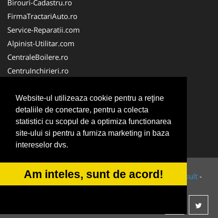
Birouri-Cadastru.ro
FirmaTractariAuto.ro
Service-Reparatii.com
Alpinist-Utilitar.com
CentraleBoilere.ro
CentruInchirieri.ro
TractariAsistentaRutiera.com
Cardiologul.ro
Website-ul utilizeaza cookie pentru a reţine
detaliile de conectare, pentru a colecta
CramaVinuri.ro
statistici cu scopul de a optimiza functionarea
Medic-Bun.com
site-ului si pentru a furniza marketing in baza
NonStopDeschis.ro
intereselor dvs.
Am inteles, sunt de acord!
© 2014-2026 Powered by
VilonMedia
&
Tokaido Consult
-
ANPC
SOL