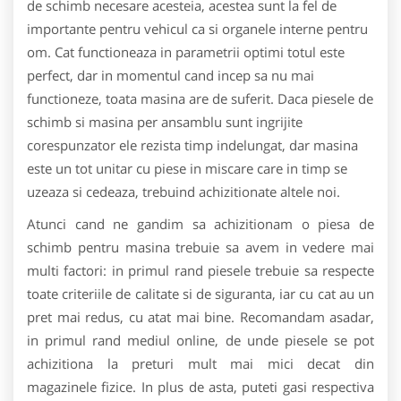
de schimb necesare acesteia, acestea sunt la fel de
importante pentru vehicul ca si organele interne pentru
om. Cat functioneaza in parametrii optimi totul este
perfect, dar in momentul cand incep sa nu mai
functioneze, toata masina are de suferit. Daca piesele de
schimb si masina per ansamblu sunt ingrijite
corespunzator ele rezista timp indelungat, dar masina
este un tot unitar cu piese in miscare care in timp se
uzeaza si cedeaza, trebuind achizitionate altele noi.
Atunci cand ne gandim sa achizitionam o piesa de
schimb pentru masina trebuie sa avem in vedere mai
multi factori: in primul rand piesele trebuie sa respecte
toate criteriile de calitate si de siguranta, iar cu cat au un
pret mai redus, cu atat mai bine. Recomandam asadar,
in primul rand mediul online, de unde piesele se pot
achizitiona la preturi mult mai mici decat din
magazinele fizice. In plus de asta, puteti gasi respectiva