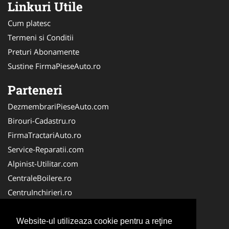
Linkuri Utile
Cum platesc
Termeni si Conditii
Preturi Abonamente
Sustine FirmaPieseAuto.ro
Parteneri
DezmembrariPieseAuto.com
Birouri-Cadastru.ro
FirmaTractariAuto.ro
Service-Reparatii.com
Alpinist-Utilitar.com
CentraleBoilere.ro
CentruInchirieri.ro
TractariAsistentaRutiera.com
Cardiologul.ro
Website-ul utilizeaza cookie pentru a reţine