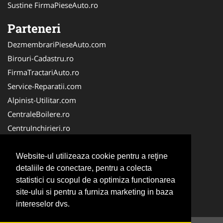
Sustine FirmaPieseAuto.ro
Parteneri
DezmembrariPieseAuto.com
Birouri-Cadastru.ro
FirmaTractariAuto.ro
Service-Reparatii.com
Alpinist-Utilitar.com
CentraleBoilere.ro
CentruInchirieri.ro
TractariAsistentaRutiera.com
Cardiologul.ro
Website-ul utilizeaza cookie pentru a reţine
detaliile de conectare, pentru a colecta
CramaVinuri.ro
statistici cu scopul de a optimiza functionarea
Medic-Bun.com
site-ului si pentru a furniza marketing in baza
NonStopDeschis.ro
intereselor dvs.